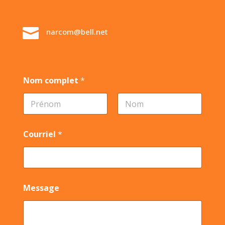

narcom@bell.net
Nom complet
*
First
Last
Courriel
*
Message