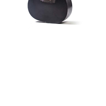
Un parcours musical étoffé
et une vision pédagogique
unique
Daniel Marchand est un passionné de guitare
depuis l’âge de 12 ans où il a débuté