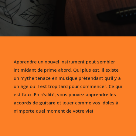
Apprendre un nouvel instrument peut sembler
intimidant de prime abord. Qui plus est, il existe
un mythe tenace en musique prétendant qu’il y a
un âge où il est trop tard pour commencer. Ce qui
est faux. En réalité, vous pouvez
apprendre les
accords de guitare
et jouer comme vos idoles à
n’importe quel moment de votre vie!